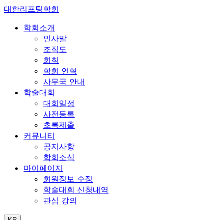
대한리프팅학회
학회소개
인사말
조직도
회칙
학회 연혁
사무국 안내
학술대회
대회일정
사전등록
초록제출
커뮤니티
공지사항
학회소식
마이페이지
회원정보 수정
학술대회 신청내역
관심 강의
KR